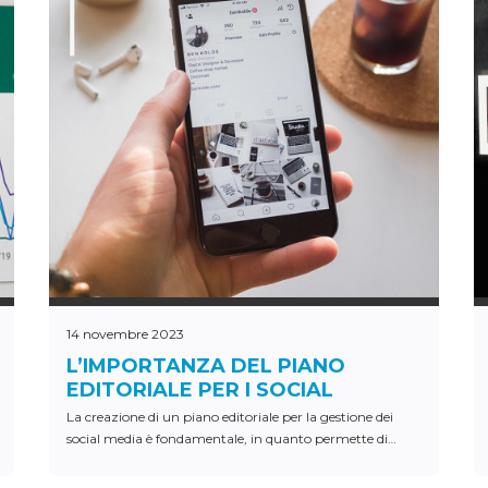
14 novembre 2023
L’IMPORTANZA DEL PIANO
EDITORIALE PER I SOCIAL
NETWORKS
La creazione di un piano editoriale per la gestione dei
social media è fondamentale, in quanto permette di
organizzare il lavoro di scrittura e pubblicazione di
contenuti e rende possibile l’analisi dei progressi fatti....