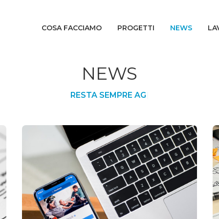
COSA FACCIAMO
PROGETTI
NEWS
LA
NEWS
R
E
S
T
A
S
E
M
P
R
E
A
G
G
I
O
R
N
A
T
O
S
|