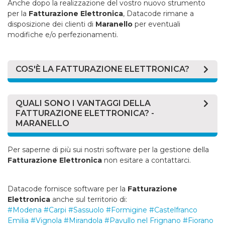
Anche dopo la realizzazione del vostro nuovo strumento
per la
Fatturazione Elettronica
, Datacode rimane a
disposizione dei clienti di
Maranello
per eventuali
modifiche e/o perfezionamenti.
COS'È LA FATTURAZIONE ELETTRONICA?
La
Fatturazione Elettronica
è un sistema digitale di
emissione, trasmissione e conservazione delle fatture
QUALI SONO I VANTAGGI DELLA
che permette di abbandonare per sempre il supporto
FATTURAZIONE ELETTRONICA? -
cartaceo e tutti i relativi costi di stampa spedizione e
MARANELLO
conservazione. Dal 01/01/2019 la
Fatturazione
Elettronica
è stata resa obbligatoria anche tra privati e
La
Fatturazione Elettronica
è ormai obbligatoria per
Per saperne di più sui nostri software per la gestione della
verso i consumatori.
maggior parte delle imprese, ma porta anche molti
Fatturazione Elettronica
non esitare a contattarci.
vantaggi alla tua impresa di
Maranello
, ecco i principali:
Secondo le norme legislative, per la
Fatturazione
Elettronica
i documenti devono essere in formato
La
Fatturazione Elettronica
rende più rapida e
Datacode fornisce software per la
Fatturazione
XML (
eXtensible Markup Language
) e non pesare più di
semplice la gestione delle fatture, si possono
Elettronica
anche sul territorio di:
5 Mb.
produrre fatture in pochi attimi;
#Modena
#Carpi
#Sassuolo
#Formigine
#Castelfranco
Emilia
#Vignola
#Mirandola
#Pavullo nel Frignano
#Fiorano
La
Fatturazione Elettronica
è molto efficiente