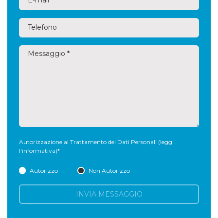
applicazioni per
mobile
fidelizzano il cliente.
(Windows,OS,Linux ect).
Autorizzazione al Trattamento dei Dati Personali
(leggi
l'informativa)
*
Autorizzo
Non Autorizzo
INVIA MESSAGGIO