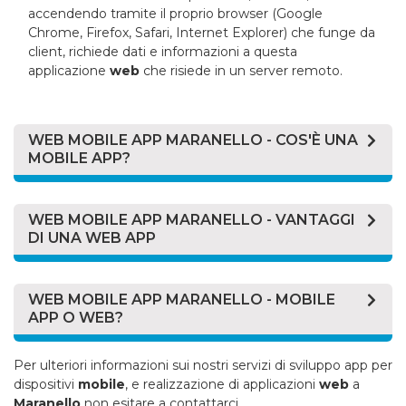
accendendo tramite il proprio browser (Google
Chrome, Firefox, Safari, Internet Explorer) che funge da
client, richiede dati e informazioni a questa
applicazione
web
che risiede in un server remoto.
WEB MOBILE APP MARANELLO - COS'È UNA
MOBILE APP?
Le
mobile
app, o applicazioni per
mobile
, sono
programmi specifici per i dispositivi mobili
WEB MOBILE APP MARANELLO - VANTAGGI
(smartphone, tablet) che si possono scaricare dal
DI UNA WEB APP
market del proprio dispositivo (Play Store, App Store,
Windows Store) molto ergonomiche, che hanno
Un applicazione
web
rispetto ad una applicazione
molteplici funzionalità, create ad hoc per essere a
installata in un pc ha i seguenti vantaggi:
WEB MOBILE APP MARANELLO - MOBILE
portata di click.
APP O WEB?
Facile da aggiornare: se un azienda ha
Con l’avvento degli smartphone, piccoli computer
applicazione in locale da aggiornare, dovrà
Per una azienda la domanda sorge spontanea: è
Per ulteriori informazioni sui nostri servizi di sviluppo app per
“tascabili”, si è iniziato a sviluppare sempre più
distribuire ad ogni postazione di lavoro
meglio una applicazione
web
o una
mobile
app?
dispositivi
applicazioni per
mobile
, e realizzazione di applicazioni
mobile
, volte ad avvicinare il cliente
web
a
l’applicazione aggiornata. Questo comporta una
Maranello
con i servizi che una azienda vuole fornirgli. Molte
non esitare a contattarci.