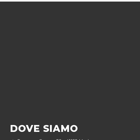
non privati (e
quindi localizzati
in un posto
diverso da quello
in cui si trova
l'utente), non si
sacrifica neppure
spazio a fronte di
un servizio molto
utile.
Sui
Mail Server
possono
transitare vari
formati di dati
allegabili alle mail:
file musicali,
video, immagini,
documenti e
altro.
DOVE SIAMO