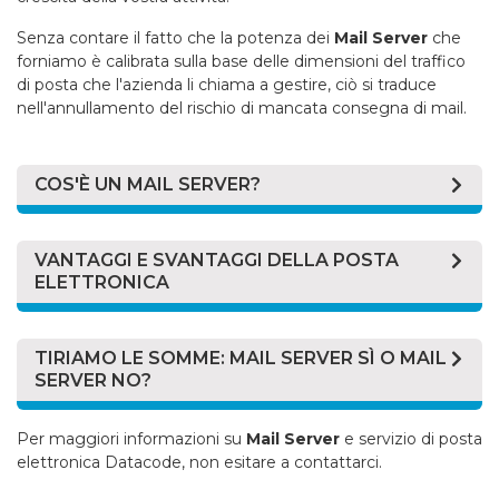
Senza contare il fatto che la potenza dei
Mail Server
che
forniamo è calibrata sulla base delle dimensioni del traffico
di posta che l'azienda li chiama a gestire, ciò si traduce
nell'annullamento del rischio di mancata consegna di mail.
COS'È UN MAIL SERVER?
Un
Mail Server
(o server di posta) è un software (e per
estensione anche la macchina su cui tale software
VANTAGGI E SVANTAGGI DELLA POSTA
viene eseguito) atto alla ricezione, smistamento e
ELETTRONICA
distribuzione da un computer all'altro di messaggi di
posta elettronica.
I
Mail Server
sono nati per semplificarci la vita (senza
di loro le comunicazioni sarebbero piò costose, meno
TIRIAMO LE SOMME: MAIL SERVER SÌ O MAIL
Il
Mail Server
si contrappone al Mail User Agent (o
sicure e certamente molto più lente) ma solo pochi
SERVER NO?
client di posta): software che risiede, invece, sulla
conoscono i rischi che si annidano dietro la posta
macchina dell'utente ultimo.
elettronica.
L'utilità dei
Mail Server
è innegabile. D'altronde il
Per maggiori informazioni su
Mail Server
e servizio di posta
problema della sicurezza delle informazioni online è
elettronica Datacode, non esitare a contattarci.
Di seguito una breve trattazione di entrambe le facce
ben conosciuto e di vecchia data. Il protocollo che
dei
Mail Server
e delle comunicazioni via internet: