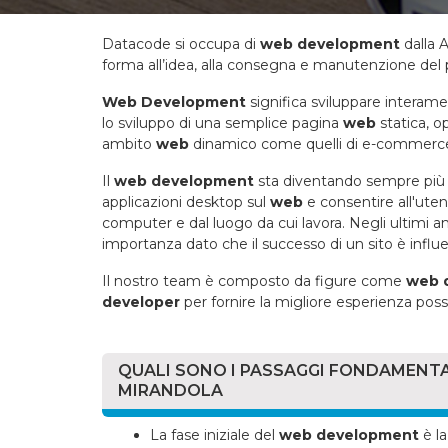
Datacode si occupa di
web development
dalla A
forma all’idea, alla consegna e manutenzione del
Web Development
significa sviluppare interam
lo sviluppo di una semplice pagina
web
statica, o
ambito
web
dinamico come quelli di e-commerc
Il
web development
sta diventando sempre più im
applicazioni desktop sul
web
e consentire all'ute
computer e dal luogo da cui lavora. Negli ultimi an
importanza dato che il successo di un sito è influen
Il nostro team è composto da figure come
web 
developer
per fornire la migliore esperienza possi
QUALI SONO I PASSAGGI FONDAMENTA
MIRANDOLA
La fase iniziale del
web development
è la