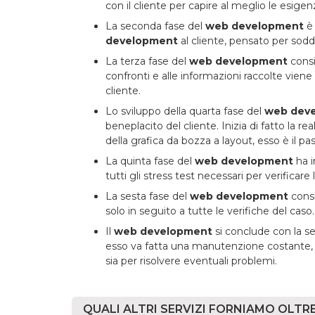
con il cliente per capire al meglio le esigen
La seconda fase del
web development
è 
development
al cliente, pensato per soddi
La terza fase del
web development
consis
confronti e alle informazioni raccolte viene
cliente.
Lo sviluppo della quarta fase del
web dev
beneplacito del cliente. Inizia di fatto la r
della grafica da bozza a layout, esso è il p
La quinta fase del
web development
ha i
tutti gli stress test necessari per verificare 
La sesta fase del
web development
consi
solo in seguito a tutte le verifiche del caso.
Il
web development
si conclude con la s
esso va fatta una manutenzione costante, s
sia per risolvere eventuali problemi.
QUALI ALTRI SERVIZI FORNIAMO OLT