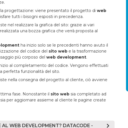
ze.
la progettazione: viene presentato il progetto di
web
sfare tutti i bisogni esposti in precedenza.
te nel realizzare la grafica del sito: grazie ai vari
 realizzata una bozza grafica che verrà proposta al
elopment
ha inizio solo se le precedenti hanno avuto il
ealizzazione del codice del
sito web
e la trasformazione
assaggio più corposo del
web development
.
nizio al completamento del codice. Vengono effettuati
la perfetta funzionalità del sito.
ste nella consegna del progetto al cliente, ciò avviene
ettima fase. Nonostante il
sito web
sia completato ad
ia per aggiornare assieme al cliente le pagine create
RE AL WEB DEVELOPMENT? DATACODE -