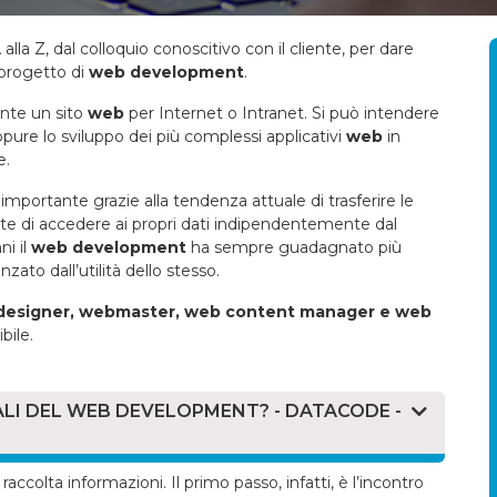
 alla Z, dal colloquio conoscitivo con il cliente, per dare
 progetto di
web development
.
ente un sito
web
per Internet o Intranet. Si può intendere
ppure lo sviluppo dei più complessi applicativi
web
in
e.
portante grazie alla tendenza attuale di trasferire le
nte di accedere ai propri dati indipendentemente dal
ni il
web development
ha sempre guadagnato più
zato dall’utilità dello stesso.
designer, webmaster, web content manager e web
bile.
LI DEL WEB DEVELOPMENT? - DATACODE -
 raccolta informazioni. Il primo passo, infatti, è l’incontro