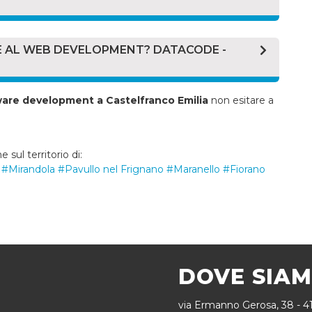
e development
è fondamentale. La filiera che
a ed articolata e, affidarsi a personale con alta
RE AL WEB DEVELOPMENT? DATACODE -
tware development
, permetterà allo stesso tempo di
nalità sotto portata di mano.
m integration (integrazione di sistemi informatici di
are development a Castelfranco Emilia
non esitare a
em integration), web e mobile app (realizzazione web e
onalità), servizi di Hosting, VPN, VoIP e molte altre
e.
 sul territorio di:
#Mirandola
#Pavullo nel Frignano
#Maranello
#Fiorano
DOVE SIA
via Ermanno Gerosa, 38 - 