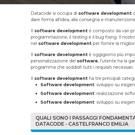
Datacode si occupa di
software development
d
dare forma all’idea, alla consegna e manutenzion
Il
software development
è composto da vari pro
programmazione, il testing e il bug fixing. Il no
nel
software development
per fornire la miglio
Il
software development
è oggigiorno più impor
personalizzazione del
software
, l’utente ha la 
programma che soddisfi tutti i requisiti necessari.
Il
software development
ha tre principali categ
Software development
: sviluppo su esigen
Software development
: realizzazione softw
Software development
: sviluppo su esige
QUALI SONO I PASSAGGI FONDAMENT
DATACODE - CASTELFRANCO EMILIA