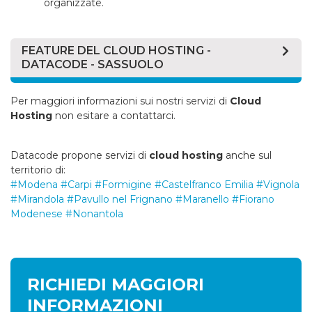
organizzate.
FEATURE DEL CLOUD HOSTING -
DATACODE - SASSUOLO
La feature più importante del
cloud hosting
riguarda
Per maggiori informazioni sui nostri servizi di
Cloud
sicuramente la scalabilità. La piattaforma aggiorna in
Hosting
non esitare a contattarci.
automatico le risorse del
cloud hosting
solamente
quando vi è reale bisogno.
Datacode propone servizi di
cloud hosting
anche sul
Vi sono inoltre alcuni dettagli che non vi devono
territorio di:
sfuggire se state considerando l’offerta di
cloud
#Modena
#Carpi
#Formigine
#Castelfranco Emilia
#Vignola
hosting
di Datacode per un sito di e-commerce:
#Mirandola
#Pavullo nel Frignano
#Maranello
#Fiorano
Modenese
#Nonantola
CPU e RAM del
cloud hosting
scalabili in tempo
reale, un picco di visite non rallenta il vostro sito
web e non impone downtime, tutto continua a
funzionare regolarmente.
RICHIEDI MAGGIORI
IP Dedicato: ogni account di
cloud hosting
ha un
proprio IP dedicato, utile per l’installazione di
INFORMAZIONI