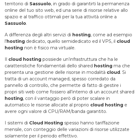
territorio di
Sassuolo
, in grado di garantirti la permanenza
online del tuo sito web, ed una serie di risorse relative allo
spazio e al traffico ottimali per la tua attività online a
Sassuolo
.
A differenza degli altri servizi di
hosting
, come ad esempio
l'
hosting
dedicato, quello semidedicato ed il VPS, il
cloud
hosting
non è fisico ma virtuale.
Il
cloud hosting
possiede un’infrastruttura che ha le
caratteristiche fondamentali dello shared
hosting
ma che
presenta una gestione delle risorse in modalità
cloud
. Si
tratta di un account managed, spesso corredato da
pannello di controllo, che permette di fatto di gestire i
propri siti web come fossero all’interno di un account shared
hosting
, con il vantaggio però di poter scalare in
automatico le risorse allocate al proprio
cloud hosting
e
avere ogni valore di CPU/RAM/banda garantito.
I sistemi di
Cloud Hosting
spesso hanno tariffazione
mensile, con conteggio delle variazioni di risorse utilizzate
solamente per il periodo effettivo.