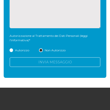
Autorizzazione al Trattamento dei Dati Personali
(leggi
l'informativa)
*
Autorizzo
Non Autorizzo
INVIA MESSAGGIO