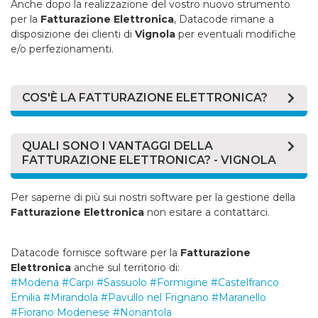
Anche dopo la realizzazione del vostro nuovo strumento
per la
Fatturazione Elettronica
, Datacode rimane a
disposizione dei clienti di
Vignola
per eventuali modifiche
e/o perfezionamenti.
COS'È LA FATTURAZIONE ELETTRONICA?
La
Fatturazione Elettronica
è un sistema digitale di
emissione, trasmissione e conservazione delle fatture
QUALI SONO I VANTAGGI DELLA
che permette di abbandonare per sempre il supporto
FATTURAZIONE ELETTRONICA? - VIGNOLA
cartaceo e tutti i relativi costi di stampa spedizione e
conservazione. Dal 01/01/2019 la
Fatturazione
La
Fatturazione Elettronica
è ormai obbligatoria per
Per saperne di più sui nostri software per la gestione della
Elettronica
è stata resa obbligatoria anche tra privati e
maggior parte delle imprese, ma porta anche molti
Fatturazione Elettronica
non esitare a contattarci.
verso i consumatori.
vantaggi alla tua impresa di
Vignola
, ecco i principali:
Secondo le norme legislative, per la
Fatturazione
La
Fatturazione Elettronica
rende più rapida e
Datacode fornisce software per la
Fatturazione
Elettronica
i documenti devono essere in formato
semplice la gestione delle fatture, si possono
Elettronica
anche sul territorio di:
XML (
eXtensible Markup Language
) e non pesare più di
produrre fatture in pochi attimi;
#Modena
#Carpi
#Sassuolo
#Formigine
#Castelfranco
5 Mb.
Emilia
#Mirandola
#Pavullo nel Frignano
#Maranello
La
Fatturazione Elettronica
è molto efficiente
#Fiorano Modenese
#Nonantola
per tenere sempre sotto controllo le spese, i costi