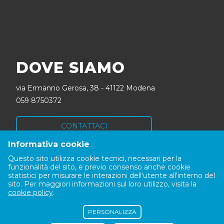
DOVE SIAMO
via Ermanno Gerosa, 38 - 41122 Modena
059 8750372
CONTATTACI
Informativa cookie
SEGUICI
Questo sito utilizza cookie tecnici, necessari per la
funzionalità del sito, e previo consenso anche cookie
statistici per misurare le interazioni dell'utente all'interno del
sito. Per maggiori informazioni sul loro utilizzo, visita la
cookie policy
.
PERSONALIZZA
© 2022 Datacode srl | via Ermanno Gerosa, 38 - 41122 Modena, Italy |
TEL 059 8750372 | P.IVA 02641270364 - REA MO 319070 |
privacy
|