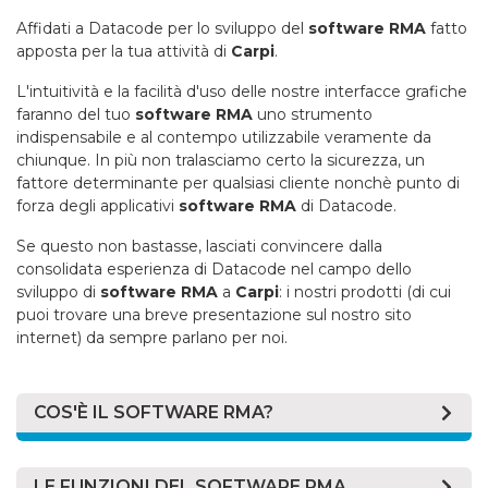
Affidati a Datacode per lo sviluppo del
software RMA
fatto
apposta per la tua attività di
Carpi
.
L'intuitività e la facilità d'uso delle nostre interfacce grafiche
faranno del tuo
software RMA
uno strumento
indispensabile e al contempo utilizzabile veramente da
chiunque. In più non tralasciamo certo la sicurezza, un
fattore determinante per qualsiasi cliente nonchè punto di
forza degli applicativi
software RMA
di Datacode.
Se questo non bastasse, lasciati convincere dalla
consolidata esperienza di Datacode nel campo dello
sviluppo di
software RMA
a
Carpi
: i nostri prodotti (di cui
puoi trovare una breve presentazione sul nostro sito
internet) da sempre parlano per noi.
COS'È IL SOFTWARE RMA?
Vanno sotto il nome di
software RMA
(acronimo di
"Return Merchandise Authorization") applicativi atti alla
LE FUNZIONI DEL SOFTWARE RMA