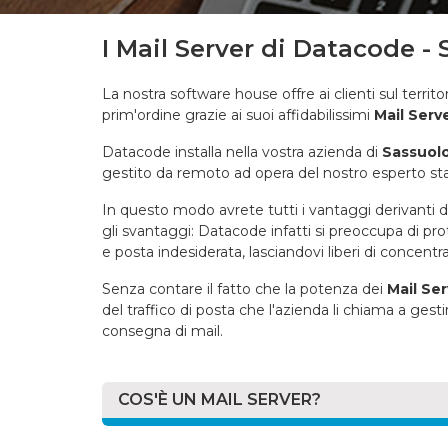
I Mail Server di Datacode -
La nostra software house offre ai clienti sul territo
prim'ordine grazie ai suoi affidabilissimi
Mail Serv
Datacode installa nella vostra azienda di
Sassuol
gestito da remoto ad opera del nostro esperto sta
In questo modo avrete tutti i vantaggi derivanti d
gli svantaggi: Datacode infatti si preoccupa di pr
e posta indesiderata, lasciandovi liberi di concentrar
Senza contare il fatto che la potenza dei
Mail Se
del traffico di posta che l'azienda li chiama a gest
consegna di mail.
COS'È UN MAIL SERVER?
Un
Mail Server
(o server di posta) è un softwa