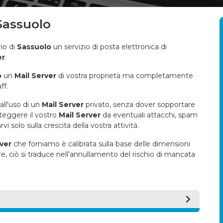
 Sassuolo
rio di
Sassuolo
un servizio di posta elettronica di
er
.
o
un
Mail Server
di vostra proprietà ma completamente
ff.
all'uso di un
Mail Server
privato, senza dover sopportare
oteggere il vostro
Mail Server
da eventuali attacchi, spam
vi solo sulla crescita della vostra attività.
rver
che forniamo è calibrata sulla base delle dimensioni
ire, ciò si traduce nell'annullamento del rischio di mancata
re (e per estensione anche la macchina su cui tale