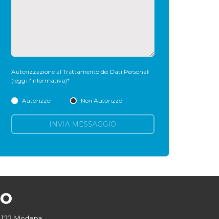
Autorizzazione al Trattamento dei Dati Personali
(leggi l'informativa)
*
Autorizzo
Non Autorizzo
INVIA MESSAGGIO
MO
41122 Modena