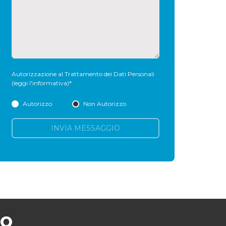
Autorizzazione al Trattamento dei Dati Personali
(leggi l'informativa)
*
Autorizzo
Non Autorizzo
INVIA MESSAGGIO
MO