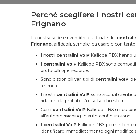
Perchè scegliere i nostri ce
Frignano
La nostra sede è rivenditrice ufficiale dei
centrali
Frignano
, affidabili, semplici da usare e con tante 
I nostri
centralini VoIP
Kalliope PBX hanno un
I
centralini VoIP
Kalliope PBX sono compatibil
protocolli open-source.
Sono disponibili vari tipi di
centralini VoIP
, p
azienda.
I nostri
centralini VoIP
sono sicuri: il client
riducono la probabilità di attacchi esterni.
Con i
centralini VoIP
Kalliope PBX si riducono
all'autoprovisioning (o auto-configurazione).
I
centralini VoIP
Kalliope PBX permettono una 
identificare immediatamente ogni modifica a