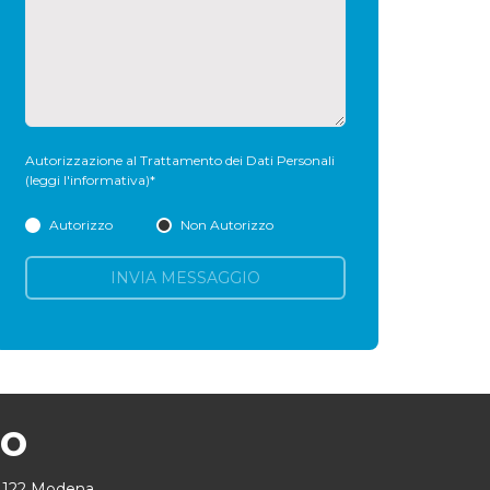
Autorizzazione al Trattamento dei Dati Personali
(leggi l'informativa)
*
Autorizzo
Non Autorizzo
INVIA MESSAGGIO
MO
41122 Modena