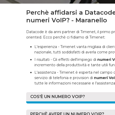
Perchè affidarsi a Datacode
numeri VoIP? - Maranello
Datacode è da anni partner di Timenet, il primo pro
oriented. Ecco perchè ci fidiamo di Timenet:
L'esperienza - Timenet vanta migliaia di clienti 
nazionale, tutti soddisfatti di averla come pro
I risultati - Gli effetti dell'impiego di
numeri V
incremento della produttività e tante utili fun
L'assistenza - Timenet è esperta nel campo del
servizio di telefonia e provision di
numeri Vo
tutte le informazioni necessarie e l'assistenza
COS'È UN NUMERO VOIP?
Un
numero VoIP
(anche conosciuto come "numero
analoga a un normale numero telefonico.
PERCHÈ AVERE UN NUMERO VOIP?