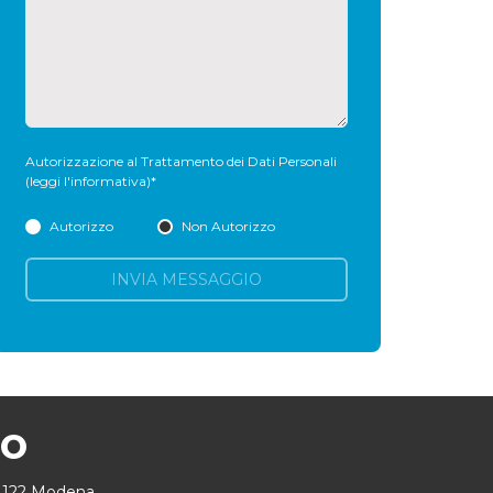
Autorizzazione al Trattamento dei Dati Personali
(leggi l'informativa)
*
Autorizzo
Non Autorizzo
INVIA MESSAGGIO
MO
41122 Modena