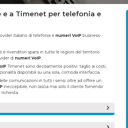
 e a Timenet per telefonia e
vider italiano di telefonia e
numeri VoIP
business-
e rivenditori sparsi in tutte le regioni del territorio
vider di
numeri VoIP
.
oIP
Timenet sono decisamente positivi: taglio ai costi,
zionalità disponibili su una sola, comoda interfaccia.
le comunicazioni in tutti i sensi: oltre ad offrire un
IP
ineccepibile, non lascia mai solo il cliente fornendo
 richiesta.
 di telefonia Internet") è una serie di cifre del tutto