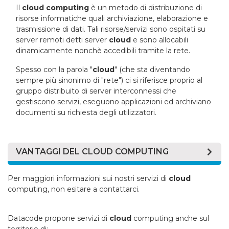
Il
cloud computing
è un metodo di distribuzione di
risorse informatiche quali archiviazione, elaborazione e
trasmissione di dati. Tali risorse/servizi sono ospitati su
server remoti detti server
cloud
e sono allocabili
dinamicamente nonchè accedibili tramite la rete.
Spesso con la parola "
cloud
" (che sta diventando
sempre più sinonimo di "rete") ci si riferisce proprio al
gruppo distribuito di server interconnessi che
gestiscono servizi, eseguono applicazioni ed archiviano
documenti su richiesta degli utilizzatori.
VANTAGGI DEL CLOUD COMPUTING
Aumenta la produttività dato che permette a più
Per maggiori informazioni sui nostri servizi di
cloud
utilizzatori del servizio di lavorare sugli stessi dati
computing, non esitare a contattarci.
contemporaneamente, invece di dover attendere
il salvataggio e la comunicazione degli stessi
tramite e-mail. Inoltre gli utenti non devono
Datacode propone servizi di
cloud
computing anche sul
nemmeno perdere tempo in aggiornamenti
territorio di: