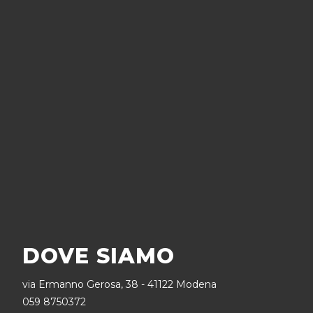
Scalabilità ed elasticità sono senza dubbio due dei
più grandi vantaggi che derivano dall'utilizzare il
cloud
: gli utenti sono in grado di ri-distribuire le
risorse dell'infrastruttura
cloud
in modo dinamico
(cioè su richiesta), in base alle effettive necessità di
utilizzo del momento.
L'affidabilità è garantita dall'utilizzo di multipli siti
ridondanti, il chè rende un sistema di
cloud
computing ben costruito particolarmente
vantaggioso per la continuità operativa e il
ripristino in caso di malfunzionamento.
DOVE SIAMO
via Ermanno Gerosa, 38 - 41122 Modena
059 8750372