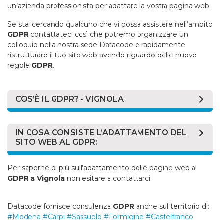
un’azienda professionista per adattare la vostra pagina web.
Se stai cercando qualcuno che vi possa assistere nell’ambito
GDPR
contattateci così che potremo organizzare un
colloquio nella nostra sede Datacode e rapidamente
ristrutturare il tuo sito web avendo riguardo delle nuove
regole
GDPR
.
COS’È IL GDPR? - VIGNOLA
Il
GDPR
(
General Data Protection Regulation
) è
solamente il "nome" più noto del
Regolamento UE
IN COSA CONSISTE L’ADATTAMENTO DEL
2016/679
. Il
GDPR
disciplina il trattamento dei dati
SITO WEB AL GDPR:
personali relativi alle persone nell'UE, da parte di
persone, società o organizzazioni. Sintetizzando si può
Adeguare un sito alle norme
GDPR
richiede molti
Per saperne di più sull’adattamento delle pagine web al
dire che le norme introdotte dal
GDPR
forniscono
passaggi, e capire cosa va fatto di concreto non è
GDPR a Vignola
non esitare a contattarci.
chiarezza sul consenso del trattamento dei dati, ne
banale, ecco dunque una piccola lista di alcune delle
definiscono i confini e ne creano di nuovi, instaurando
azioni che Datacode può effettuare per mettere in
le basi per nuovi diritti. Sicuramente le norme del
GDPR
regola le vostre pagine web (riguardo al
GDPR
):
Datacode fornisce consulenza
GDPR
anche sul territorio di:
che possono interessare maggiormente alle aziende
#Modena
#Carpi
#Sassuolo
#Formigine
#Castelfranco