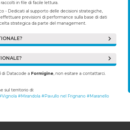
colti in file di facile lettura.
co - Dedicati al supporto delle decisioni strategiche,
effettuare previsioni di performance sulla base di dati
scelta strategica da parte del management.
TIONALE?
onosciuti come ERP ("Enterprise Resource Planning"
, sono applicativi atti ad automatizzare e quindi
TIONALE?
interno delle aziende.
 per la gestione di partite, scadenze, registri e
tionale
è sempre più popolare tra imprese e aziende di
i
di Datacode a
Formigine
, non esitare a contattarci.
amministrazione di distinte base, raccolta dati e lanci di
ivi che hanno indubbiamente incalzato questa
 sul territorio di:
orta a un risparmio di denaro
#Vignola
#Mirandola
#Pavullo nel Frignano
#Maranello
e siano impiegate per un minor lasso di tempo a parità di
armio di denaro.
 fa risparmiare tempo