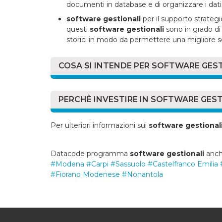
documenti in database e di organizzare i dati rac
software gestionali
per il supporto strategi
questi
software gestionali
sono in grado di 
storici in modo da permettere una migliore 
COSA SI INTENDE PER SOFTWARE GES
Gli applicativi di
software gestionali
, anche c
ovvero "Pianificazione delle risorse di impresa")
PERCHÈ INVESTIRE IN SOFTWARE GES
semplificare i principali processi di gestione all'
Esempi di
software gestionali
sono applicativi
Oggigiorno la scelta di utilizzare
software ges
Per ulteriori informazioni sui
software gestional
liquidazioni IVA, oppure ancora
software
per l'
ogni natura e dimensione. Ecco alcuni dei mot
produzione.
tendenza:
Datacode programma
software gestionali
anche
Economia: il software gestionale p
#Modena
#Carpi
#Sassuolo
#Castelfranco Emilia
#Fiorano Modenese
#Nonantola
Il risparmio di tempo implica che le risors
lavoro eseguito, il chè si traduce in un risp
Velocità: il software gestionale ti