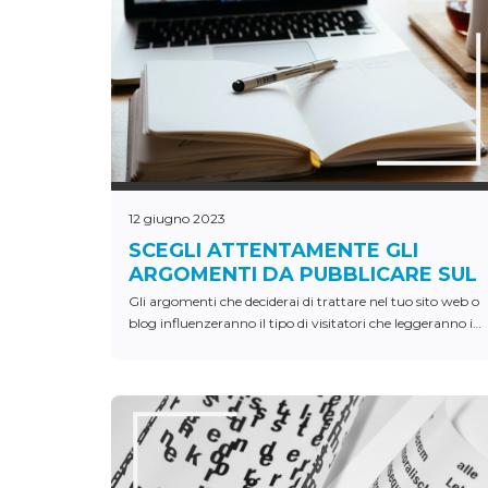
12 giugno 2023
SCEGLI ATTENTAMENTE GLI
ARGOMENTI DA PUBBLICARE SUL
TUO SITO WEB
Gli argomenti che deciderai di trattare nel tuo sito web o
blog influenzeranno il tipo di visitatori che leggeranno i
tuoi post.