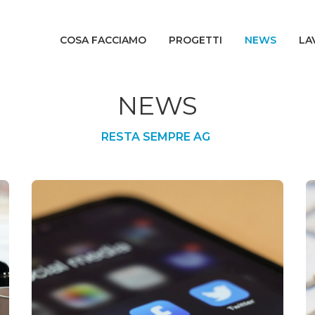
COSA FACCIAMO
PROGETTI
NEWS
LA
NEWS
R
E
S
T
A
S
E
M
P
R
E
A
G
G
I
O
R
N
A
T
O
S
|