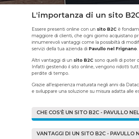
L'importanza di un sito B2C
Essere presenti online con un
sito B2C
è fondame
maggiore di clienti, che ogni giorno acquistano pr
innumerevoli vantaggi come la possibiltà di modific
servizi della tua azienda di
Pavullo nel Frignano
.
Altri vantaggi di un
sito B2C
sono quelli di poter di
Infatti gestendo il sito online, vengono ridotti tu
perdite di tempo.
Grazie all’esperienza maturata negli anni da Datac
e sviluppare una soluzione su misura adatta alle e
CHE COS’È UN SITO B2C - PAVULLO NE
Con un
sito B2C
(Business-to-consumer) in ita
vende i propri servizi o prodotti ai clienti finali
VANTAGGI DI UN SITO B2C - PAVULLO