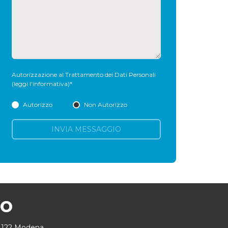
Autorizzazione al Trattamento dei Dati Personali
(leggi l'informativa)
*
Autorizzo
Non Autorizzo
INVIA MESSAGGIO
MO
41122 Modena