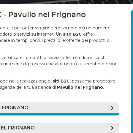
 - Pavullo nel Frignano
ntale per poter raggiungere sempre più un numero
odotti o servizi su internet. Un
sito B2C
offre
are in tempi brevi, i prezzi o le offerte dei prodotti o
versificare i prodotti o servizi offerti e ridurre i costi.
tta una serie di processi che altrimenti causerebbero grandi
ode nella realizzazione di
siti B2C
, possiamo progettare
sigenze della tua azienda di
Pavullo nel Frignano
.
L FRIGNANO
liano
"vendita al dettaglio"
, si intende un sito web che
. Nel modello di vendita al dettaglio il consumatore
 NEL FRIGNANO